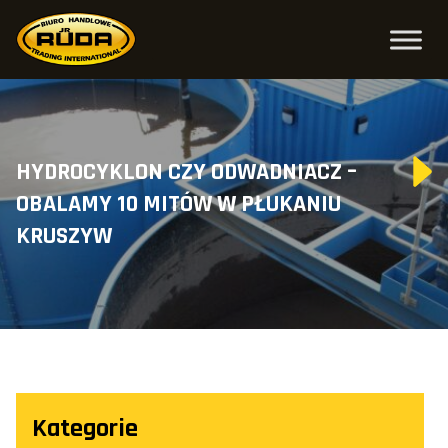
HYDROCYKLON CZY ODWADNIACZ –
OBALAMY 10 MITÓW W PŁUKANIU
KRUSZYW
Kategorie