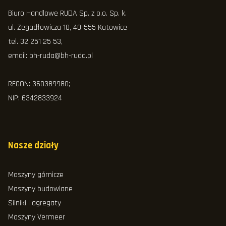
Biuro Handlowe RUDA Sp. z o.o. Sp. k.
ul. Zegadłowicza 10, 40-555 Katowice
tel.
32 251 25 53
,
email:
bh-ruda@bh-ruda.pl
REGON: 360389980;
NIP: 6342833924
Nasze działy
Maszyny górnicze
Maszyny budowlane
Silniki i agregaty
Maszyny Vermeer