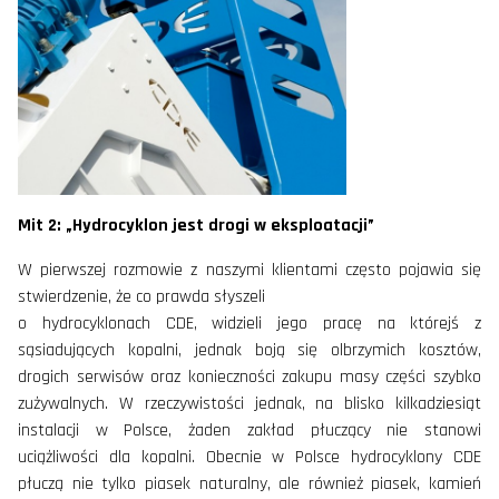
Mit 2: „Hydrocyklon jest drogi w eksploatacji”
W pierwszej rozmowie z naszymi klientami często pojawia się
stwierdzenie, że co prawda słyszeli
o hydrocyklonach CDE, widzieli jego pracę na którejś z
sąsiadujących kopalni, jednak boją się olbrzymich kosztów,
drogich serwisów oraz konieczności zakupu masy części szybko
zużywalnych. W rzeczywistości jednak, na blisko kilkadziesiąt
instalacji w Polsce, żaden zakład płuczący nie stanowi
uciążliwości dla kopalni. Obecnie w Polsce hydrocyklony CDE
płuczą nie tylko piasek naturalny, ale również piasek, kamień