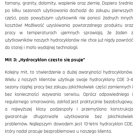
łamany, granity, dolomity, wapienie oraz ziemię. Dopiero średnio
po kilku sezonach użytkowania dochodzi do zakupu pierwszych
części, poza powyższym użytkownik nie ponosi żadnych innych
kosztów! Możliwość uzyskiwania powtarzalnego produktu oraz
pracy w temperaturach ujemnych sprawiają, że żaden z
użytkowników naszych hydrocyklonów nie chce już nigdy powrócić
do starej i mało wydajnej technologii.
Mit 3: „Hydrocyklon często się psuje”
Kolejny mit, to stwierdzenie o dużej awaryjności hydrocyklonów.
Wielu z naszych klientów użytkuje swoje hydrocyklony CDE 3-4
sezony ciągłej pracy bez zakupu jakichkolwiek części zamiennych i
bez konieczności wzywania serwisu. Oprócz odpowiedniego i
regularnego smarowania, zakład jest praktycznie bezobsługowy,
a najwyższej klasy podzespoły i przemyślana konstrukcja
gwarantuje długotrwałe użytkowanie bez jakichkolwiek
problemów. Najlepszym dowodem jest 13-letni hydrocyklon CDE,
który nadal pracuje bezproblemowo u naszego klienta.