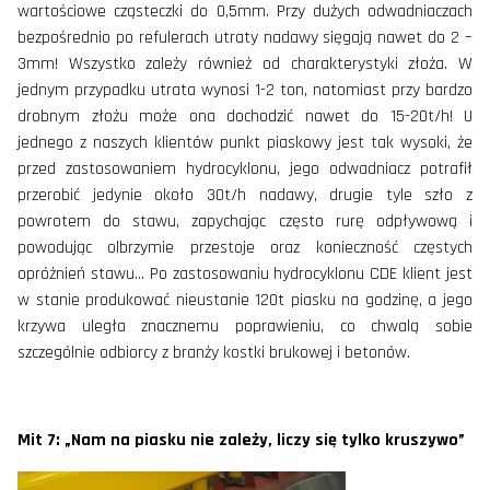
wartościowe cząsteczki do 0,5mm. Przy dużych odwadniaczach
bezpośrednio po refulerach utraty nadawy sięgają nawet do 2 –
3mm! Wszystko zależy również od charakterystyki złoża. W
jednym przypadku utrata wynosi 1-2 ton, natomiast przy bardzo
drobnym złożu może ona dochodzić nawet do 15-20t/h! U
jednego z naszych klientów punkt piaskowy jest tak wysoki, że
przed zastosowaniem hydrocyklonu, jego odwadniacz potrafił
przerobić jedynie około 30t/h nadawy, drugie tyle szło z
powrotem do stawu, zapychając często rurę odpływową i
powodując olbrzymie przestoje oraz konieczność częstych
opróżnień stawu… Po zastosowaniu hydrocyklonu CDE klient jest
w stanie produkować nieustanie 120t piasku na godzinę, a jego
krzywa uległa znacznemu poprawieniu, co chwalą sobie
szczególnie odbiorcy z branży kostki brukowej i betonów.
Mit 7: „Nam na piasku nie zależy, liczy się tylko kruszywo”