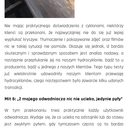
Nie mając praktycznego doświadczenia z cyklonami, niektórzy
klienci są przekonani, że najzwyczajniej nie da się już lepiej
wypłukać kryszyw. Tłumaczenie i pokazywanie zdjęć oraz filmów
nic w takiej sytuacji nie pomoże. Okazuje się jednak, iż bardzo
skutecznym i sprawdzonym sposobem jest analiza nadawy, a
następnie przepłukanie jej na naszym hydrocyklonie, bądź to u
producenta, bądź u jednego z naszych klientów. Tego typu testy
już wielokrotnie udowodniły naszym klientom przewagę
hydrocyklonów, czego następstwem było zawarcie kilku udanych
transakcji.
Mit 6: „Z mojego odwadniacza nic nie ucieka, jedynie pyły”
W tym przekonaniu trwa praktycznie każdy użytkownik
odwadniacza. Wydaje się, że co ucieka na odstojniki lub do stawu
jest zwykłym pyłem, gdy tymczasem często są to bardzo