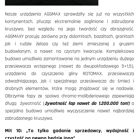
Nasze urządzenia AGGMAX sprawdziły się już na wszystkich
kontynentach, płucząc ekstremalnie zaglinione i zabrudzone
kruszywo, bez względu na jego twardość czy abrazyjność.
AGGMAXY pracują zarówno przy dolomitach, bazaltach, granitach
jak i rudzie żelaza czy też ziemi zmieszanej z gruzem
budowlanym, a nawet na czystym kwarcycie. Kompleksowa
budowa umożliwia zamontowanie na jednym urządzeniu dużego
przesiewacza wstępnego (nawet do dwupokładowego 5×1,5),
urządzenia do czyszczenia gliny ROTOMAX, przesiewacza
odwadniającego, jak i specjalnego przesiewacza do śmieci i
drobnych elementów, które mogą znajdować się w nadawie.
Olbrzymie łapy ze spoiwa chromo-molibdenowego zapewniają
długą żywotność (
żywotność łap nawet do 1.200.000 ton!)
a
specjalna budowa umożliwia wyczyszczenie nawet najbardziej
zabrudzonego kruszywa.
Mit 10: „To tylko gadanie sprzedawcy, wydajność i
czystość na pewno będzie inna”