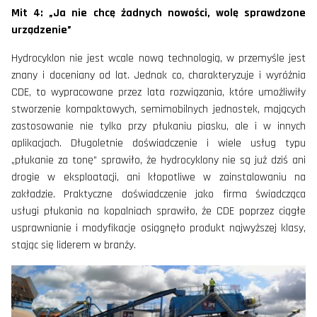
Mit 4: „Ja nie chcę żadnych nowości, wolę sprawdzone
urządzenie”
Hydrocyklon nie jest wcale nową technologią, w przemyśle jest
znany i doceniany od lat. Jednak co, charakteryzuje i wyróżnia
CDE, to wypracowane przez lata rozwiązania, które umożliwiły
stworzenie kompaktowych, semimobilnych jednostek, mających
zastosowanie nie tylko przy płukaniu piasku, ale i w innych
aplikacjach. Długoletnie doświadczenie i wiele usług typu
„płukanie za tonę” sprawiło, że hydrocyklony nie są już dziś ani
drogie w eksploatacji, ani kłopotliwe w zainstalowaniu na
zakładzie. Praktyczne doświadczenie jako firma świadcząca
usługi płukania na kopalniach sprawiło, że CDE poprzez ciągłe
usprawnianie i modyfikacje osiągnęło produkt najwyższej klasy,
stając się liderem w branży.