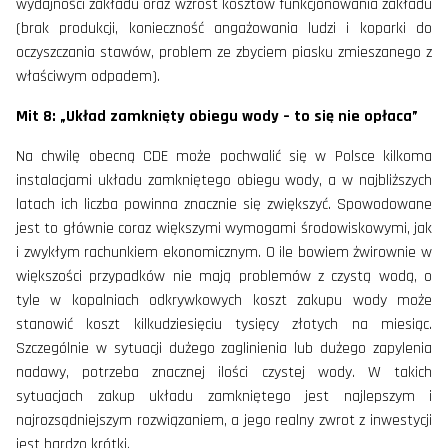
wydajności zakładu oraz wzrost kosztów funkcjonowania zakładu
(brak produkcji, konieczność angażowania ludzi i koparki do
oczyszczania stawów, problem ze zbyciem piasku zmieszanego z
właściwym odpadem).
Mit 8: „Układ zamknięty obiegu wody – to się nie opłaca”
Na chwilę obecną CDE może pochwalić się w Polsce kilkoma
instalacjami układu zamkniętego obiegu wody, a w najbliższych
latach ich liczba powinna znacznie się zwiększyć. Spowodowane
jest to głównie coraz większymi wymogami środowiskowymi, jak
i zwykłym rachunkiem ekonomicznym. O ile bowiem żwirownie w
większości przypadków nie mają problemów z czystą wodą, o
tyle w kopalniach odkrywkowych koszt zakupu wody może
stanowić koszt kilkudziesięciu tysięcy złotych na miesiąc.
Szczególnie w sytuacji dużego zaglinienia lub dużego zapylenia
nadawy, potrzeba znacznej ilości czystej wody. W takich
sytuacjach zakup układu zamkniętego jest najlepszym i
najrozsądniejszym rozwiązaniem, a jego realny zwrot z inwestycji
jest bardzo krótki.