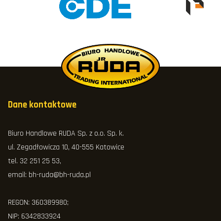
Dane kontaktowe
Biuro Handlowe RUDA Sp. z o.o. Sp. k.
ul. Zegadłowicza 10, 40-555 Katowice
tel.
32 251 25 53
,
email:
bh-ruda@bh-ruda.pl
REGON: 360389980;
NIP: 6342833924