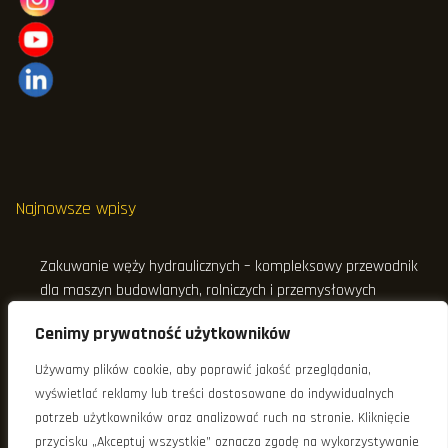
Najnowsze wpisy
Zakuwanie węży hydraulicznych – kompleksowy przewodnik
dla maszyn budowlanych, rolniczych i przemysłowych
Przewierty sterowane HDD – technologia, zastosowanie i
Cenimy prywatność użytkowników
konserwacja wiertnic
Używamy plików cookie, aby poprawić jakość przeglądania,
Objawy zapchanych filtrów oleju hydraulicznego w maszynach
wyświetlać reklamy lub treści dostosowane do indywidualnych
budowlanych – jak rozpoznać pierwsze symptomy awarii?
potrzeb użytkowników oraz analizować ruch na stronie. Kliknięcie
przycisku „Akceptuj wszystkie” oznacza zgodę na wykorzystywanie