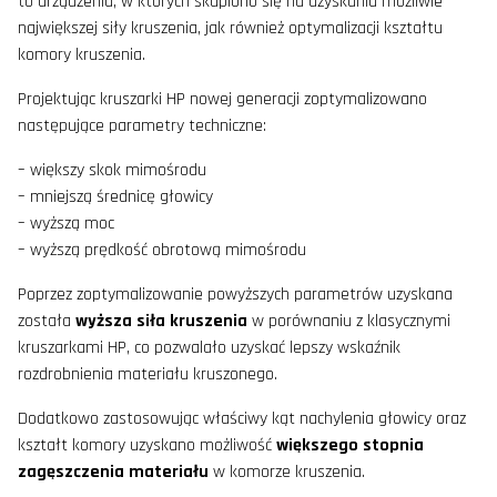
to urządzenia, w których skupiono się na uzyskaniu możliwie
największej siły kruszenia, jak również optymalizacji kształtu
komory kruszenia.
Projektując kruszarki HP nowej generacji zoptymalizowano
następujące parametry techniczne:
– większy skok mimośrodu
– mniejszą średnicę głowicy
– wyższą moc
– wyższą prędkość obrotową mimośrodu
Poprzez zoptymalizowanie powyższych parametrów uzyskana
została
wyższa siła kruszenia
w porównaniu z klasycznymi
kruszarkami HP, co pozwalało uzyskać lepszy wskaźnik
rozdrobnienia materiału kruszonego.
Dodatkowo zastosowując właściwy kąt nachylenia głowicy oraz
kształt komory uzyskano możliwość
większego stopnia
zagęszczenia materiału
w komorze kruszenia.