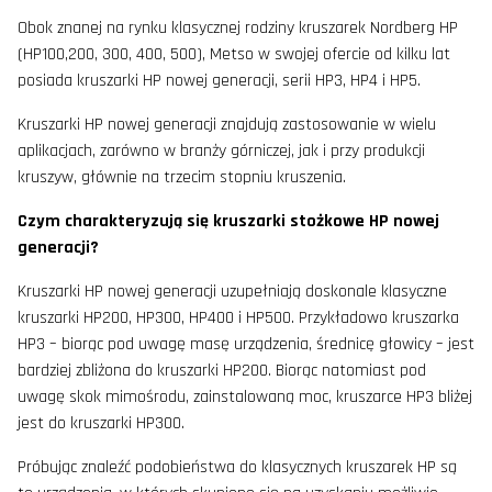
Obok znanej na rynku klasycznej rodziny kruszarek Nordberg HP
(HP100,200, 300, 400, 500), Metso w swojej ofercie od kilku lat
posiada kruszarki HP nowej generacji, serii HP3, HP4 i HP5.
Kruszarki HP nowej generacji znajdują zastosowanie w wielu
aplikacjach, zarówno w branży górniczej, jak i przy produkcji
kruszyw, głównie na trzecim stopniu kruszenia.
Czym charakteryzują się kruszarki stożkowe HP nowej
generacji?
Kruszarki HP nowej generacji uzupełniają doskonale klasyczne
kruszarki HP200, HP300, HP400 i HP500. Przykładowo kruszarka
HP3 – biorąc pod uwagę masę urządzenia, średnicę głowicy – jest
bardziej zbliżona do kruszarki HP200. Biorąc natomiast pod
uwagę skok mimośrodu, zainstalowaną moc, kruszarce HP3 bliżej
jest do kruszarki HP300.
Próbując znaleźć podobieństwa do klasycznych kruszarek HP są