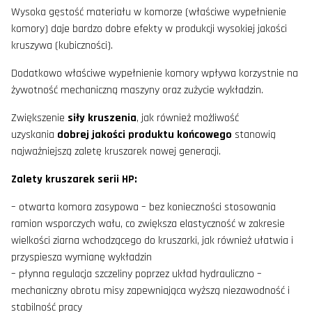
Wysoka gęstość materiału w komorze (właściwe wypełnienie
komory) daje bardzo dobre efekty w produkcji wysokiej jakości
kruszywa (kubiczności).
Dodatkowo właściwe wypełnienie komory wpływa korzystnie na
żywotność mechaniczną maszyny oraz zużycie wykładzin.
Zwiększenie
siły kruszenia
, jak również możliwość
uzyskania
dobrej jakości produktu końcowego
stanowią
najważniejszą zaletę kruszarek nowej generacji.
Zalety kruszarek serii HP:
– otwarta komora zasypowa – bez konieczności stosowania
ramion wsporczych wału, co zwiększa elastyczność w zakresie
wielkości ziarna wchodzącego do kruszarki, jak również ułatwia i
przyspiesza wymianę wykładzin
– płynna regulacja szczeliny poprzez układ hydrauliczno –
mechaniczny obrotu misy zapewniająca wyższą niezawodność i
stabilność pracy